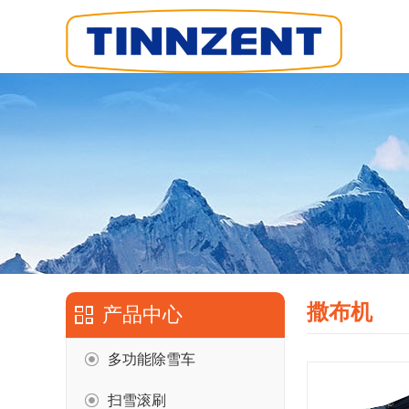
撒布机
产品中心
多功能除雪车
扫雪滚刷