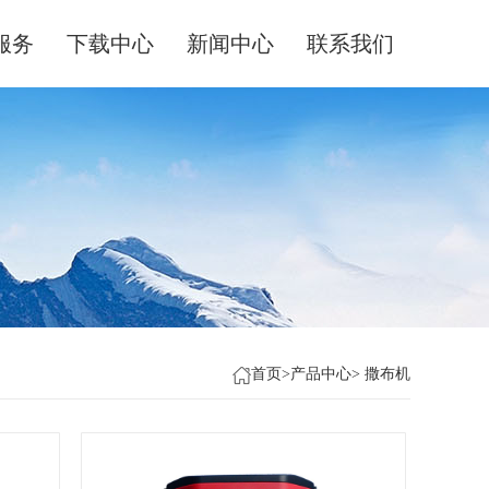
服务
下载中心
新闻中心
联系我们
首页
>
产品中心
>
撒布机