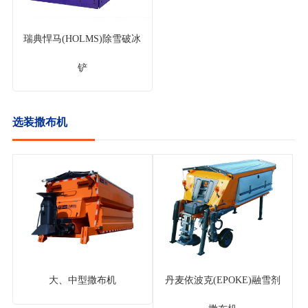
瑞典悍马(HOLMS)除雪破冰
铲
选装撒布机
大、中型撒布机
丹麦依波克(EPOKE)融雪剂